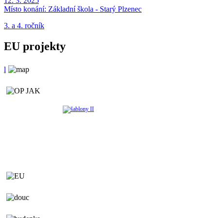
12. 3. 2025
Místo konání:
Základní škola - Starý Plzenec
3. a 4. ročník
EU projekty
l