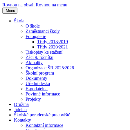
Rovnou na obsah
Rovnou na menu
Menu
Škola
O škole
Zaměstnanci školy
Fotogalerie
Třídy 2018⁄2019
Třídy 2020⁄2021
Tiskopisy ke stažení
Žáci 9. ročníku
Aktuality
Organizace ŠR 2025⁄2026
Školní program
Dokumenty
Úřední deska
E-podatelna
Povinné informace
Projekty
Družina
Jídelna
Školské poradenské pracoviště
Kontakty
Kontaktní informace