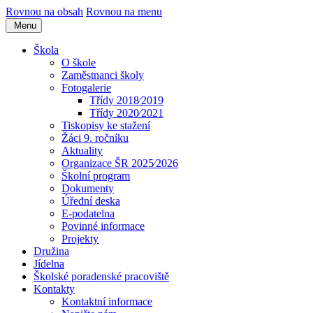
Rovnou na obsah
Rovnou na menu
Menu
Škola
O škole
Zaměstnanci školy
Fotogalerie
Třídy 2018⁄2019
Třídy 2020⁄2021
Tiskopisy ke stažení
Žáci 9. ročníku
Aktuality
Organizace ŠR 2025⁄2026
Školní program
Dokumenty
Úřední deska
E-podatelna
Povinné informace
Projekty
Družina
Jídelna
Školské poradenské pracoviště
Kontakty
Kontaktní informace