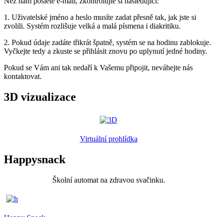
Než nám pošlete e-mail, zkontrolujte si následující:
1. Uživatelské jméno a heslo musíte zadat přesně tak, jak jste si
zvolili. Systém rozlišuje velká a malá písmena i diakritiku.
2. Pokud údaje zadáte třikrát špatně, systém se na hodinu zablokuje.
Vyčkejte tedy a zkuste se přihlásit znovu po uplynutí jedné hodiny.
Pokud se Vám ani tak nedaří k Vašemu připojit, neváhejte nás
kontaktovat.
3D vizualizace
Virtuální prohlídka
Happysnack
Školní automat na zdravou svačinku.