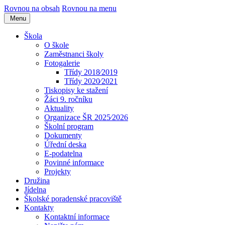
Rovnou na obsah
Rovnou na menu
Menu
Škola
O škole
Zaměstnanci školy
Fotogalerie
Třídy 2018⁄2019
Třídy 2020⁄2021
Tiskopisy ke stažení
Žáci 9. ročníku
Aktuality
Organizace ŠR 2025⁄2026
Školní program
Dokumenty
Úřední deska
E-podatelna
Povinné informace
Projekty
Družina
Jídelna
Školské poradenské pracoviště
Kontakty
Kontaktní informace