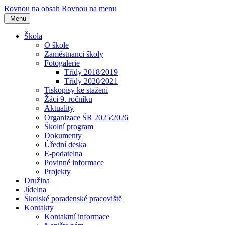
Rovnou na obsah
Rovnou na menu
Menu
Škola
O škole
Zaměstnanci školy
Fotogalerie
Třídy 2018⁄2019
Třídy 2020⁄2021
Tiskopisy ke stažení
Žáci 9. ročníku
Aktuality
Organizace ŠR 2025⁄2026
Školní program
Dokumenty
Úřední deska
E-podatelna
Povinné informace
Projekty
Družina
Jídelna
Školské poradenské pracoviště
Kontakty
Kontaktní informace