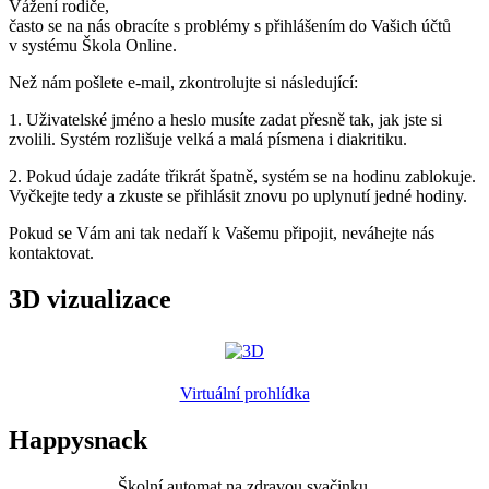
Vážení rodiče,
často se na nás obracíte s problémy s přihlášením do Vašich účtů
v systému Škola Online.
Než nám pošlete e-mail, zkontrolujte si následující:
1. Uživatelské jméno a heslo musíte zadat přesně tak, jak jste si
zvolili. Systém rozlišuje velká a malá písmena i diakritiku.
2. Pokud údaje zadáte třikrát špatně, systém se na hodinu zablokuje.
Vyčkejte tedy a zkuste se přihlásit znovu po uplynutí jedné hodiny.
Pokud se Vám ani tak nedaří k Vašemu připojit, neváhejte nás
kontaktovat.
3D vizualizace
Virtuální prohlídka
Happysnack
Školní automat na zdravou svačinku.