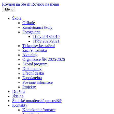
Rovnou na obsah
Rovnou na menu
Menu
Škola
O škole
Zaměstnanci školy
Fotogalerie
Třídy 2018⁄2019
Třídy 2020⁄2021
Tiskopisy ke stažení
Žáci 9. ročníku
Aktuality
Organizace ŠR 2025⁄2026
Školní program
Dokumenty
Úřední deska
E-podatelna
Povinné informace
Projekty
Družina
Jídelna
Školské poradenské pracoviště
Kontakty
Kontaktní informace