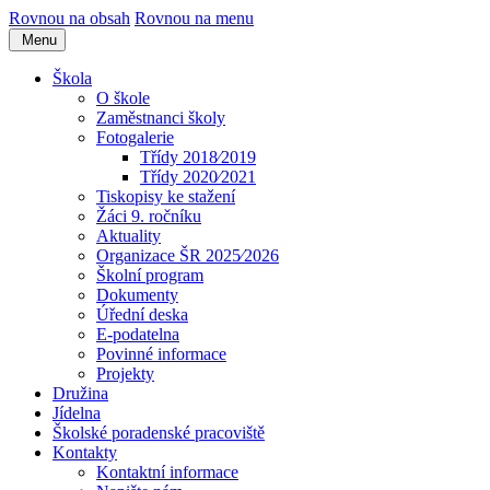
Rovnou na obsah
Rovnou na menu
Menu
Škola
O škole
Zaměstnanci školy
Fotogalerie
Třídy 2018⁄2019
Třídy 2020⁄2021
Tiskopisy ke stažení
Žáci 9. ročníku
Aktuality
Organizace ŠR 2025⁄2026
Školní program
Dokumenty
Úřední deska
E-podatelna
Povinné informace
Projekty
Družina
Jídelna
Školské poradenské pracoviště
Kontakty
Kontaktní informace