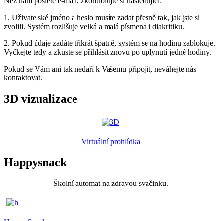
Než nám pošlete e-mail, zkontrolujte si následující:
1. Uživatelské jméno a heslo musíte zadat přesně tak, jak jste si
zvolili. Systém rozlišuje velká a malá písmena i diakritiku.
2. Pokud údaje zadáte třikrát špatně, systém se na hodinu zablokuje.
Vyčkejte tedy a zkuste se přihlásit znovu po uplynutí jedné hodiny.
Pokud se Vám ani tak nedaří k Vašemu připojit, neváhejte nás
kontaktovat.
3D vizualizace
Virtuální prohlídka
Happysnack
Školní automat na zdravou svačinku.