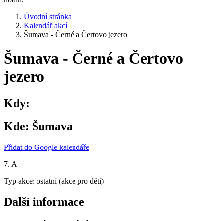
Úvodní stránka
Kalendář akcí
Šumava - Černé a Čertovo jezero
Šumava - Černé a Čertovo
jezero
Kdy:
Kde:
Šumava
Přidat do Google kalendáře
7. A
Typ akce: ostatní (akce pro děti)
Další informace