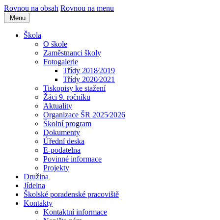
Rovnou na obsah
Rovnou na menu
Menu
Škola
O škole
Zaměstnanci školy
Fotogalerie
Třídy 2018⁄2019
Třídy 2020⁄2021
Tiskopisy ke stažení
Žáci 9. ročníku
Aktuality
Organizace ŠR 2025⁄2026
Školní program
Dokumenty
Úřední deska
E-podatelna
Povinné informace
Projekty
Družina
Jídelna
Školské poradenské pracoviště
Kontakty
Kontaktní informace