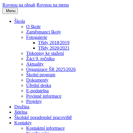
Rovnou na obsah
Rovnou na menu
Menu
Škola
O škole
Zaměstnanci školy
Fotogalerie
Třídy 2018⁄2019
Třídy 2020⁄2021
Tiskopisy ke stažení
Žáci 9. ročníku
Aktuality
Organizace ŠR 2025⁄2026
Školní program
Dokumenty
Úřední deska
E-podatelna
Povinné informace
Projekty
Družina
Jídelna
Školské poradenské pracoviště
Kontakty
Kontaktní informace