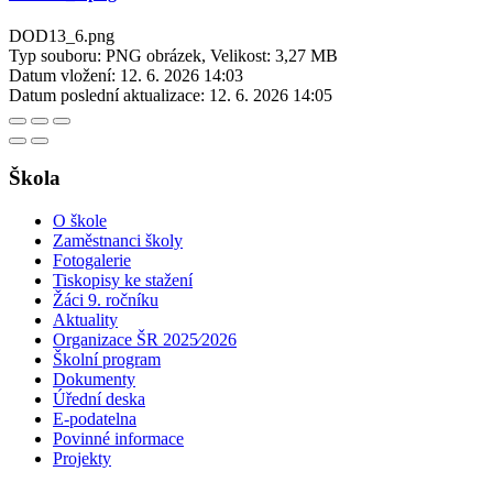
DOD13_6.png
Typ souboru: PNG obrázek, Velikost: 3,27 MB
Datum vložení:
12. 6. 2026 14:03
Datum poslední aktualizace:
12. 6. 2026 14:05
Škola
O škole
Zaměstnanci školy
Fotogalerie
Tiskopisy ke stažení
Žáci 9. ročníku
Aktuality
Organizace ŠR 2025⁄2026
Školní program
Dokumenty
Úřední deska
E-podatelna
Povinné informace
Projekty