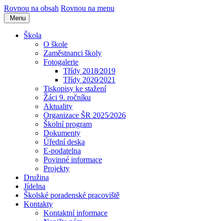
Rovnou na obsah
Rovnou na menu
Menu
Škola
O škole
Zaměstnanci školy
Fotogalerie
Třídy 2018⁄2019
Třídy 2020⁄2021
Tiskopisy ke stažení
Žáci 9. ročníku
Aktuality
Organizace ŠR 2025⁄2026
Školní program
Dokumenty
Úřední deska
E-podatelna
Povinné informace
Projekty
Družina
Jídelna
Školské poradenské pracoviště
Kontakty
Kontaktní informace