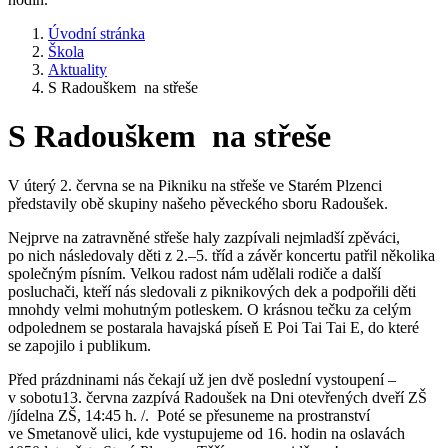
Úvodní stránka
Škola
Aktuality
S Radouškem na střeše
S Radouškem na střeše
V úterý 2. června se na Pikniku na střeše ve Starém Plzenci
představily obě skupiny našeho pěveckého sboru Radoušek.
Nejprve na zatravněné střeše haly zazpívali nejmladší zpěváci,
po nich následovaly děti z 2.–5. tříd a závěr koncertu patřil několika
společným písním. Velkou radost nám udělali rodiče a další
posluchači, kteří nás sledovali z piknikových dek a podpořili děti
mnohdy velmi mohutným potleskem. O krásnou tečku za celým
odpolednem se postarala havajská píseň E Poi Tai Tai E, do které
se zapojilo i publikum.
Před prázdninami nás čekají už jen dvě poslední vystoupení –
v sobotu13. června zazpívá Radoušek na Dni otevřených dveří ZŠ
/jídelna ZŠ, 14:45 h. /. Poté se přesuneme na prostranství
ve Smetanově ulici, kde vystupujeme od 16. hodin na oslavách