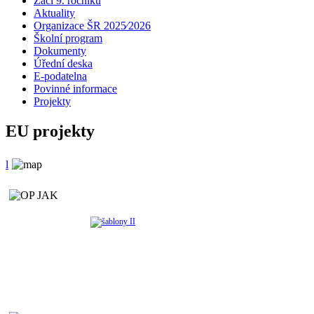
Žáci 9. ročníku
Aktuality
Organizace ŠR 2025⁄2026
Školní program
Dokumenty
Úřední deska
E-podatelna
Povinné informace
Projekty
EU projekty
l