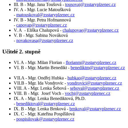
III. B - Mgr. Jana Toušová -
tousovaj@zsstaryplzenec.cz
IV. A - Mgr. Lucie Matoušková
-
matouskoval@zsstaryplzenec.cz
IV. B - Mgr. Petra Hofmannová
-
capovap@zsstaryplzenec.cz
V. A - Eliška Chalupová -
chalupovae@zsstaryplzenec.cz
V. B - Mgr. Sabina Nováková
-
novakovasa@zsstaryplzenec.cz
Učitelé 2. stupně
VI. A - Mgr. Milan Florian -
florianm@zsstaryplzenec.cz
VI. B - Mgr. Martin Benedikt -
benediktm@zsstaryplzenec.cz
VII.A - Mgr. Ondřej Hubka -
hubkao@zsstaryplzenec.cz
VII.B - Mgr. Ida Vondrovic -
vondrovici@zsstaryplzenec.cz
VIII. A - Mgr. Lenka Šebová -
seboval@zsstaryplzenec.cz
VIII. B - Mgr. Josef Voch -
vochj@zsstaryplzenec.cz
IX. A - Mgr. Lenka Benediktová, Ph.D.
-
benediktoval@zsstaryplzenec.cz
IX. B - Mgr. Lenka Brnková -
brnkoval@zsstaryplzenec.cz
IX. C - Mgr. Kateřina Pospíšilová
-
pospisilovak@zsstaryplzenec.cz