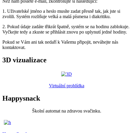
Než nám pošlete e-mail, zkontrolujte si následující:
1. Uživatelské jméno a heslo musíte zadat přesně tak, jak jste si
zvolili. Systém rozlišuje velká a malá písmena i diakritiku.
2. Pokud údaje zadáte třikrát špatně, systém se na hodinu zablokuje.
Vyčkejte tedy a zkuste se přihlásit znovu po uplynutí jedné hodiny.
Pokud se Vám ani tak nedaří k Vašemu připojit, neváhejte nás
kontaktovat.
3D vizualizace
Virtuální prohlídka
Happysnack
Školní automat na zdravou svačinku.