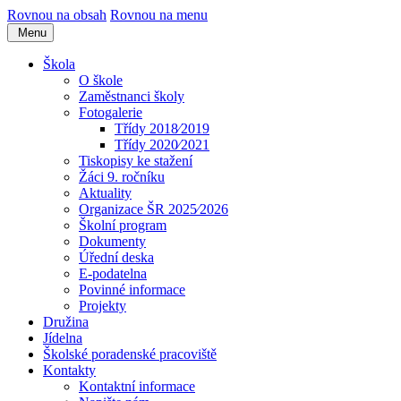
Rovnou na obsah
Rovnou na menu
Menu
Škola
O škole
Zaměstnanci školy
Fotogalerie
Třídy 2018⁄2019
Třídy 2020⁄2021
Tiskopisy ke stažení
Žáci 9. ročníku
Aktuality
Organizace ŠR 2025⁄2026
Školní program
Dokumenty
Úřední deska
E-podatelna
Povinné informace
Projekty
Družina
Jídelna
Školské poradenské pracoviště
Kontakty
Kontaktní informace