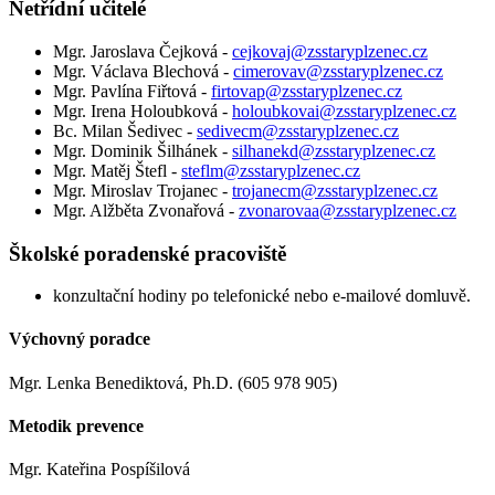
Netřídní učitelé
Mgr. Jaroslava Čejková -
cejkovaj@zsstaryplzenec.cz
Mgr. Václava Blechová -
cimerovav@zsstaryplzenec.cz
Mgr. Pavlína Fiřtová -
firtovap@zsstaryplzenec.cz
Mgr. Irena Holoubková -
holoubkovai@zsstaryplzenec.cz
Bc. Milan Šedivec -
sedivecm@zsstaryplzenec.cz
Mgr. Dominik Šilhánek -
silhanekd@zsstaryplzenec.cz
Mgr. Matěj Štefl -
steflm@zsstaryplzenec.cz
Mgr. Miroslav Trojanec -
trojanecm@zsstaryplzenec.cz
Mgr. Alžběta Zvonařová -
zvonarovaa@zsstaryplzenec.cz
Školské poradenské pracoviště
konzultační hodiny po telefonické nebo e-mailové domluvě.
Výchovný poradce
Mgr. Lenka Benediktová, Ph.D. (605 978 905)
Metodik prevence
Mgr. Kateřina Pospíšilová