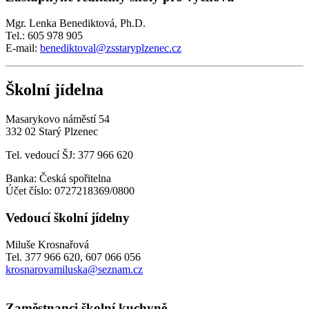
Mgr. Lenka Benediktová, Ph.D.
Tel.: 605 978 905
E-mail:
benediktoval@zsstaryplzenec.cz
Školní jídelna
Masarykovo náměstí 54
332 02 Starý Plzenec
Tel. vedoucí ŠJ: 377 966 620
Banka: Česká spořitelna
Účet číslo: 0727218369/0800
Vedoucí školní jídelny
Miluše Krosnařová
Tel. 377 966 620, 607 066 056
krosnarovamiluska@seznam.cz
Zaměstnanci školní kuchyně