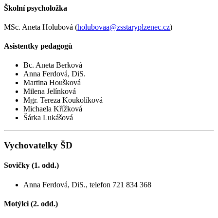
Školní psycholožka
MSc. Aneta Holubová (
holubovaa@zsstaryplzenec.cz
)
Asistentky pedagogů
Bc. Aneta Berková
Anna Ferdová, DiS.
Martina Houšková
Milena Jelínková
Mgr. Tereza Koukolíková
Michaela Křížková
Šárka Lukášová
Vychovatelky ŠD
Sovičky (1. odd.)
Anna Ferdová, DiS., telefon 721 834 368
Motýlci (2. odd.)