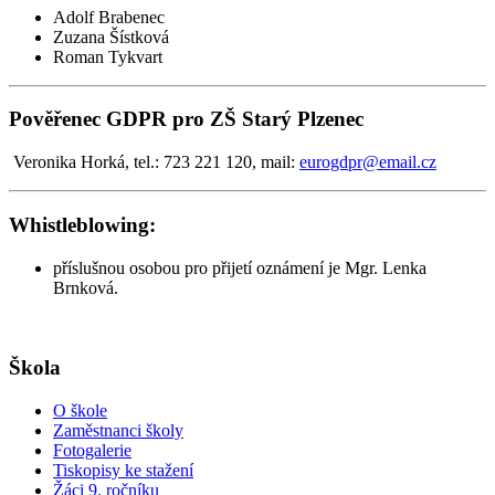
Adolf Brabenec
Zuzana Šístková
Roman Tykvart
Pověřenec GDPR pro ZŠ Starý Plzenec
Veronika Horká, tel.: 723 221 120, mail:
eurogdpr@email.cz
Whistleblowing:
příslušnou osobou pro přijetí oznámení je Mgr. Lenka
Brnková.
Škola
O škole
Zaměstnanci školy
Fotogalerie
Tiskopisy ke stažení
Žáci 9. ročníku