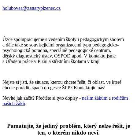
holubovaa@zsstaryplzenec.cz
Úzce spolupracujeme s vedením školy i pedagogickým sborem
a dále také se souvisejícími organizacemi typu pedagogicko-
psychologická poradna, speciálně pedagogické centrum,
dětský diagnostický ústav, OSPOD apod. V kontaktu jsme
s Úřadem práce v Plzni a středními školami v kraji.
Nejste si jisti, že situace, kterou chcete řešit, či oblast, ve které
chcete poradit, spadá do gesce ŠPP? Kontaktujte nás!
Nevíte jak začít? Přečtěte si tyto dopisy -
našim žákům
a
rodičům
našich žáků
.
Pamatujte, že jediný problém, který nelze řešit, je
ten, o kterém nikdo neví.