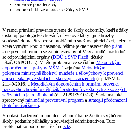
kariérové poradenství,
podpora inkluze a práce se žáky s SVP.
V rámci primární prevence zveme do školy odborníky, kteří s žáky
diskutují patologické chování, návykové látky i jiné hrozby
současné doby. Přestože se problémům snažíme předcházet, nelze je
zcela vymýtit. Pokud nastanou, řešíme je dle nastaveného
plánu
- nejprve pohovorem se zainteresovanými žáky a rodiči, následně
se odpovídajícími orgány (
DDÚ a SVP Plzeň
, dětský
lékař, OSPOD aj.). V této problematice se řídíme
Metodickými
doporučeními a pokyny MŠMT
, zejména
Metodickým
pokynem ministryně školství, mládeže a tělovýchovy k prevenci
a řešení šikany ve školách a školských zařízeních
(č.j. MSMT-
21149/2016) a
Metodickým doporučením k primární prevenci
rizikového chování u dětí, žáků a studentů ve školách a školských
zařízeních a jeho přílohami
(č.j. 21291/2010-28). Škola má také
zpracovaný
minimální preventivní program
a
strategii předcházení
školní neúspěšnosti
.
V oblasti kariérového poradenství pomáháme žákům s výběrem
školy, podáním přihlášky a související administrativou. Tuto
problematiku podrobněji řešíme
zde
.