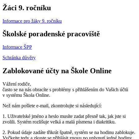
Žáci 9. ročníku
Informace pro žáky 9. ročníku
Školské poradenské pracoviště
Informace ŠPP
Schránka důvěry
Zablokované účty na Škole Online
Vážení rodiče,
často se na nás obracíte s problémy s přihlášením do Vašich účtů
v systému Škola Online.
Než nám pošlete e-mail, zkontrolujte si následující:
1. Uživatelské jméno a heslo musíte zadat přesně tak, jak jste si
zvolili. Systém rozlišuje velká a malá písmena i diakritiku.
2. Pokud údaje zadáte třikrát špatně, systém se na hodinu zablokuje.
Vyčkejte tedy a zkuste se přihlásit znovu po uplynutí jedné hodiny.