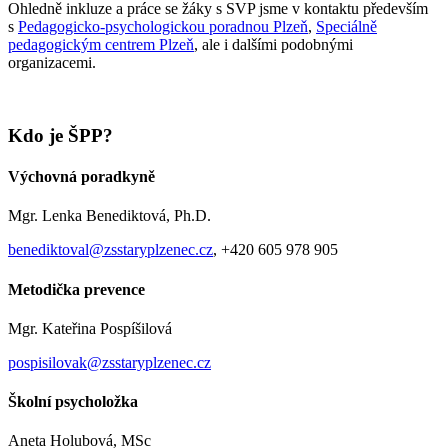
Ohledně inkluze a práce se žáky s SVP jsme v kontaktu především
s
Pedagogicko-psychologickou poradnou Plzeň
,
Speciálně
pedagogickým centrem Plzeň
, ale i dalšími podobnými
organizacemi.
Kdo je ŠPP?
Výchovná poradkyně
Mgr. Lenka Benediktová, Ph.D.
benediktoval@zsstaryplzenec.cz
, +420 605 978 905
Metodička prevence
Mgr. Kateřina Pospíšilová
pospisilovak@zsstaryplzenec.cz
Školní psycholožka
Aneta Holubová, MSc