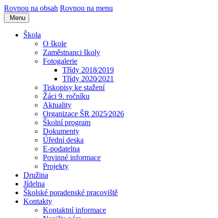
Rovnou na obsah
Rovnou na menu
Menu
Škola
O škole
Zaměstnanci školy
Fotogalerie
Třídy 2018⁄2019
Třídy 2020⁄2021
Tiskopisy ke stažení
Žáci 9. ročníku
Aktuality
Organizace ŠR 2025⁄2026
Školní program
Dokumenty
Úřední deska
E-podatelna
Povinné informace
Projekty
Družina
Jídelna
Školské poradenské pracoviště
Kontakty
Kontaktní informace