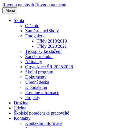
Rovnou na obsah
Rovnou na menu
Menu
Škola
O škole
Zaměstnanci školy
Fotogalerie
Třídy 2018⁄2019
Třídy 2020⁄2021
Tiskopisy ke stažení
Žáci 9. ročníku
Aktuality
Organizace ŠR 2025⁄2026
Školní program
Dokumenty
Úřední deska
E-podatelna
Povinné informace
Projekty
Družina
Jídelna
Školské poradenské pracoviště
Kontakty
Kontaktní informace