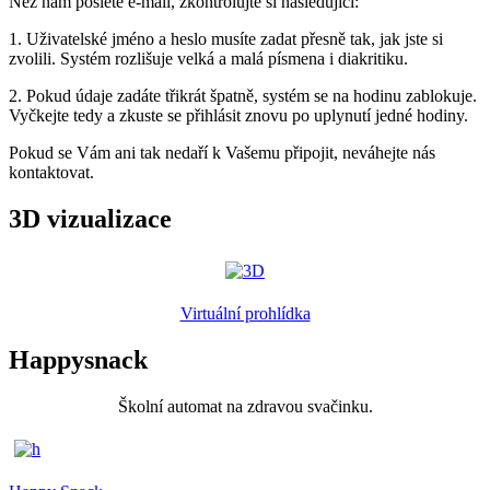
Než nám pošlete e-mail, zkontrolujte si následující:
1. Uživatelské jméno a heslo musíte zadat přesně tak, jak jste si
zvolili. Systém rozlišuje velká a malá písmena i diakritiku.
2. Pokud údaje zadáte třikrát špatně, systém se na hodinu zablokuje.
Vyčkejte tedy a zkuste se přihlásit znovu po uplynutí jedné hodiny.
Pokud se Vám ani tak nedaří k Vašemu připojit, neváhejte nás
kontaktovat.
3D vizualizace
Virtuální prohlídka
Happysnack
Školní automat na zdravou svačinku.