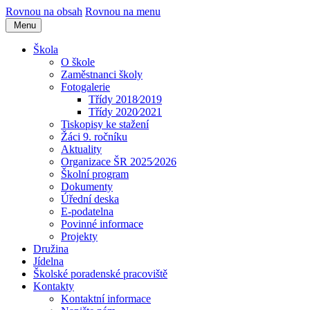
Rovnou na obsah
Rovnou na menu
Menu
Škola
O škole
Zaměstnanci školy
Fotogalerie
Třídy 2018⁄2019
Třídy 2020⁄2021
Tiskopisy ke stažení
Žáci 9. ročníku
Aktuality
Organizace ŠR 2025⁄2026
Školní program
Dokumenty
Úřední deska
E-podatelna
Povinné informace
Projekty
Družina
Jídelna
Školské poradenské pracoviště
Kontakty
Kontaktní informace