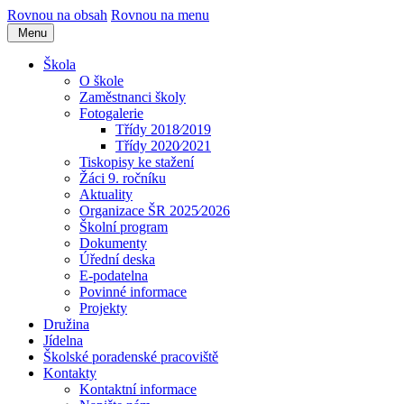
Rovnou na obsah
Rovnou na menu
Menu
Škola
O škole
Zaměstnanci školy
Fotogalerie
Třídy 2018⁄2019
Třídy 2020⁄2021
Tiskopisy ke stažení
Žáci 9. ročníku
Aktuality
Organizace ŠR 2025⁄2026
Školní program
Dokumenty
Úřední deska
E-podatelna
Povinné informace
Projekty
Družina
Jídelna
Školské poradenské pracoviště
Kontakty
Kontaktní informace