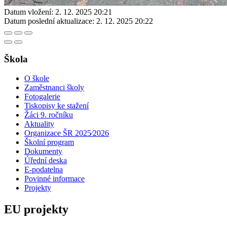
Datum vložení:
2. 12. 2025 20:21
Datum poslední aktualizace:
2. 12. 2025 20:22
Škola
O škole
Zaměstnanci školy
Fotogalerie
Tiskopisy ke stažení
Žáci 9. ročníku
Aktuality
Organizace ŠR 2025⁄2026
Školní program
Dokumenty
Úřední deska
E-podatelna
Povinné informace
Projekty
EU projekty