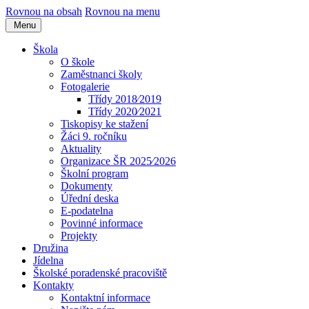
Rovnou na obsah
Rovnou na menu
Menu
Škola
O škole
Zaměstnanci školy
Fotogalerie
Třídy 2018⁄2019
Třídy 2020⁄2021
Tiskopisy ke stažení
Žáci 9. ročníku
Aktuality
Organizace ŠR 2025⁄2026
Školní program
Dokumenty
Úřední deska
E-podatelna
Povinné informace
Projekty
Družina
Jídelna
Školské poradenské pracoviště
Kontakty
Kontaktní informace