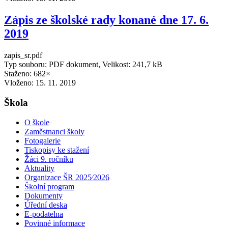
Zápis ze školské rady konané dne 17. 6.
2019
zapis_sr.pdf
Typ souboru: PDF dokument, Velikost: 241,7 kB
Staženo: 682×
Vloženo:
15. 11. 2019
Škola
O škole
Zaměstnanci školy
Fotogalerie
Tiskopisy ke stažení
Žáci 9. ročníku
Aktuality
Organizace ŠR 2025⁄2026
Školní program
Dokumenty
Úřední deska
E-podatelna
Povinné informace